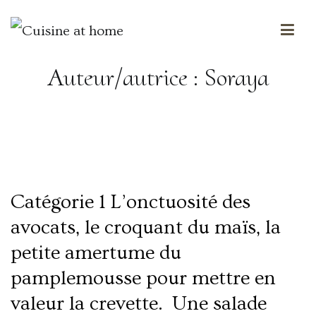
Des saveurs made in ailleurs
Cuisine at home
Auteur/autrice :
Soraya
Salade de crevettes, avocat, maïs,
pamplemousse
Catégorie 1 L’onctuosité des
avocats, le croquant du maïs, la
petite amertume du
pamplemousse pour mettre en
valeur la crevette. Une salade