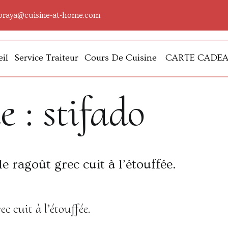
oraya@cuisine-at-home.com
il
Service Traiteur
Cours De Cuisine
CARTE CADE
lleurs
e :
stifado
ec cuit à l’étouffée.