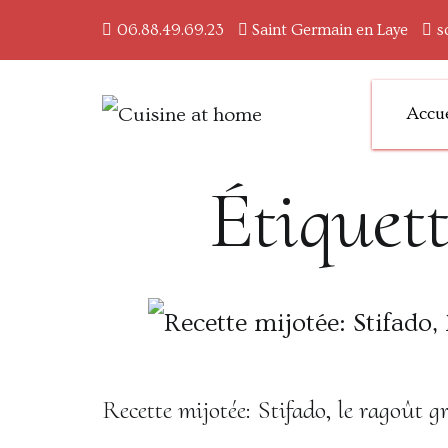
06.88.49.69.23
Saint Germain en Laye
s
Accue
Des saveurs made in ai
Cuisine at home
Étiquett
Recette mijotée: Stifado, le ragoût gr