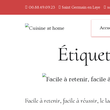
06.88.49.69.23
Saint Germain en Laye
s
Accue
Des saveurs made in ai
Cuisine at home
Étiquet
Facile à retenir, facile à réussir, le l