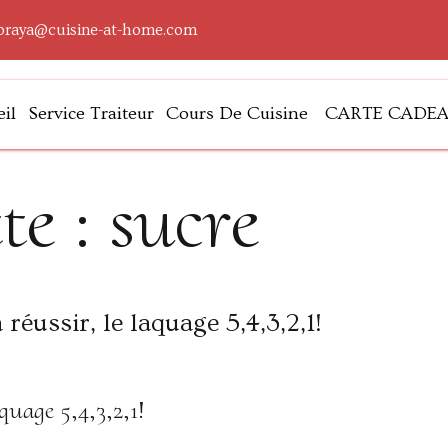
oraya@cuisine-at-home.com
il
Service Traiteur
Cours De Cuisine
CARTE CADE
lleurs
te :
sucre
aquage 5,4,3,2,1!