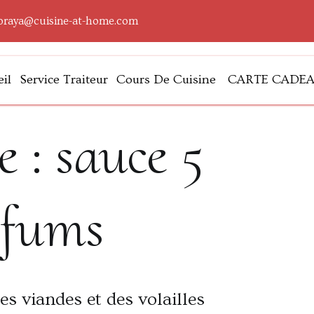
oraya@cuisine-at-home.com
il
Service Traiteur
Cours De Cuisine
CARTE CADE
lleurs
e :
sauce 5
rfums