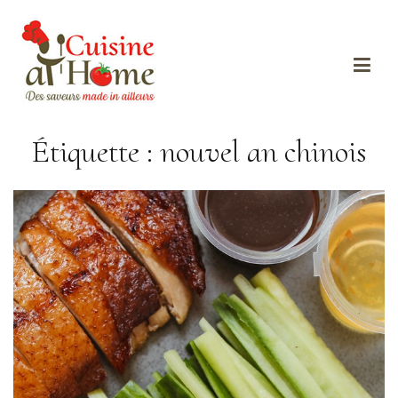
Des saveurs made in ailleurs
Cuisine at home
Étiquette :
nouvel an chinois