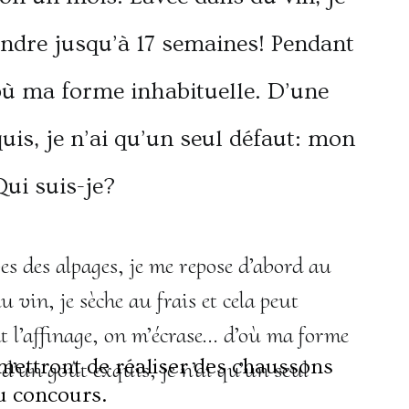
bes des alpages, je me repose d’abord au
vin, je sèche au frais et cela peut
t l’affinage, on m’écrase… d’où ma forme
ettront de réaliser des chaussons
 d’un goût exquis, je n’ai qu’un seul
u concours.