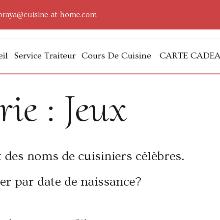
oraya@cuisine-at-home.com
il
Service Traiteur
Cours De Cuisine
CARTE CADE
lleurs
rie :
Jeux