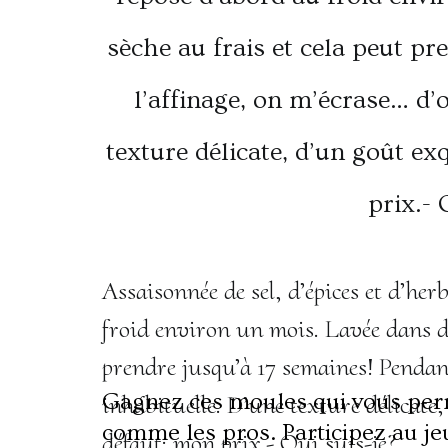
Assaisonnée de sel, d’épices et d’her
froid environ un mois. Lavée dans du 
prendre jusqu’à 17 semaines! Pendan
Gagnez ces moules qui vous perm
inhabituelle. D’une texture délicate,
comme les pros. Participez au je
défaut: mon prix.- ​Qui suis-je​?