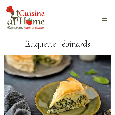
Des saveurs made in ailleurs
Cuisine at home
Étiquette :
épinards