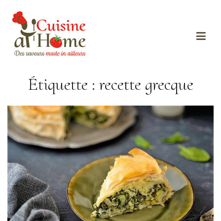
Des saveurs made in ailleurs
Cuisine at home
Étiquette :
recette grecque