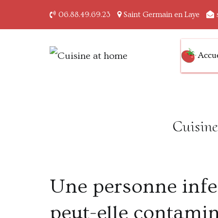
06.88.49.69.23
Saint Germain en Laye
Accue
Des saveurs made in ai
Cuisine at home
Cuisine
​U
ne personne infe
peut-elle contamin