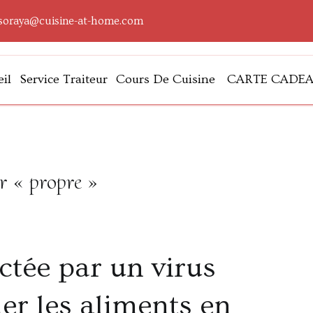
soraya@cuisine-at-home.com
il
Service Traiteur
Cours De Cuisine
CARTE CADE
lleurs
r « propre »
ctée par un virus
er les aliments en