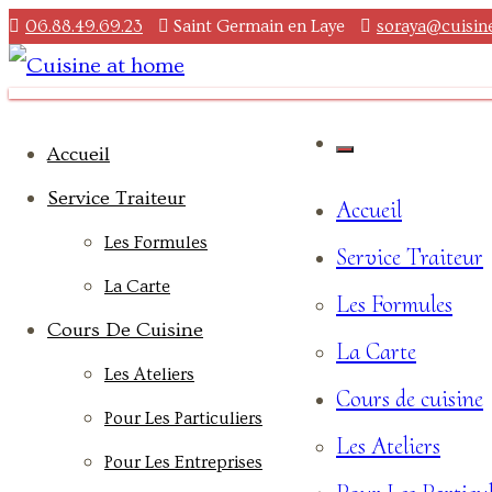
06.88.49.69.23
Saint Germain en Laye
soraya@cuisin
Aller
au
contenu
Cuisine at home
Des saveurs made in ailleurs
Accueil
Service Traiteur
Accueil
Les Formules
Service Traiteur
La Carte
Les Formules
Cours De Cuisine
La Carte
Les Ateliers
Cours de cuisine
Pour Les Particuliers
Les Ateliers
Pour Les Entreprises