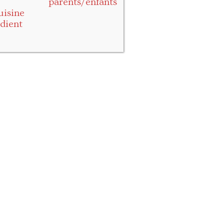
parents/enfants
uisine
dient