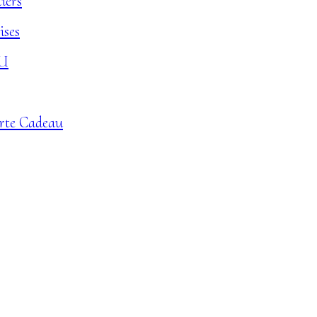
iers
ises
U
arte Cadeau