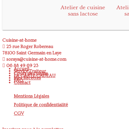
Atelier de cuisine
Ateli
sans lactose
s
Cuisine-at-home
25 rue Roger Robereau
78100 Saint Germain en Laye
soraya@cuisine-at-home.com
06 88 49 69 23
Accueil
Service Traiteur
Cours de cuisine
LA CARTE CADEAU
Mes Recettes
FAQ
Contact
Mentions Légales
Politique de confidentialité
CGV