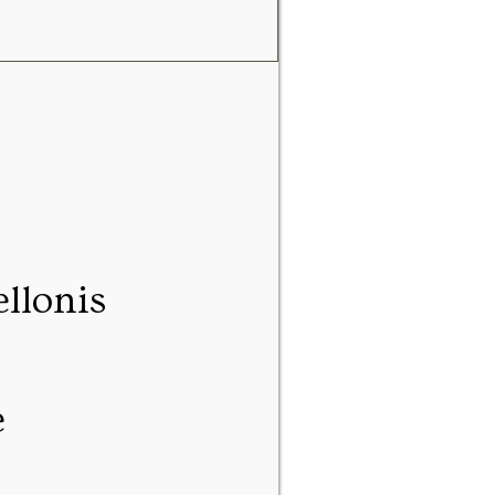
ellonis
e