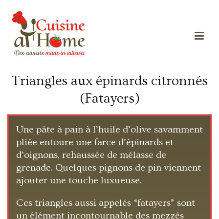
Des saveurs made in ailleurs
Cuisine at home
Triangles aux épinards citronnés
(Fatayers)
Une pâte à pain à l’huile d’olive savamment
pliée entoure une farce d’épinards et
d’oignons, rehaussée de mélasse de
grenade. Quelques pignons de pin viennent
ajouter une touche luxueuse.
Ces triangles aussi appelés “fatayers” sont
un élément incontournable des mezzés