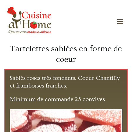
Des saveurs made in ailleurs
Cuisine at home
Tartelettes sablées en forme de
coeur
Sablés roses très fondants. Coeur Chantilly
et framboises fraîches.
Minimum de commande 25 convives