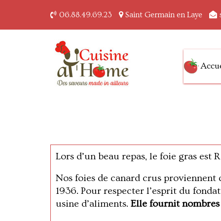
06.88.49.69.23
Saint Germain en Laye
Accue
Des saveurs made in ai
Cuisine at home
Lors d’un beau repas, le foie gras est R
Nos foies de canard crus proviennent
1936. Pour respecter l’esprit du fondat
usine d’aliments.
Elle fournit nombres 