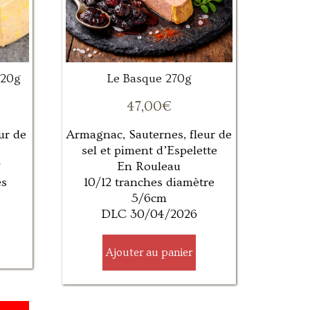
420g
Le Basque 270g
47,00
€
ur de
Armagnac, Sauternes, fleur de
sel et piment d’Espelette
g
En Rouleau
es
10/12 tranches diamètre
5/6cm
DLC 30/04/2026
Ajouter au panier