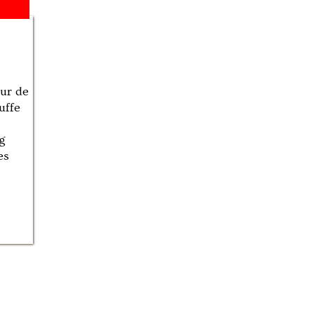
ur de
uffe
g
es