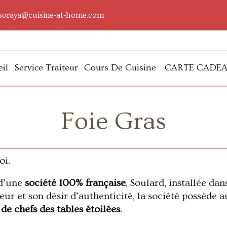
soraya@cuisine-at-home.com
il
Service Traiteur
Cours De Cuisine
CARTE CADE
lleurs
Foie Gras
oi.
 d’une
société 100% française
, Soulard, installée da
eur et son désir d’authenticité, la société possède 
de chefs des tables étoilées
.