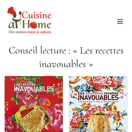
Des saveurs made in ailleurs
Cuisine at home
Conseil lecture : « Les recettes
inavouables »