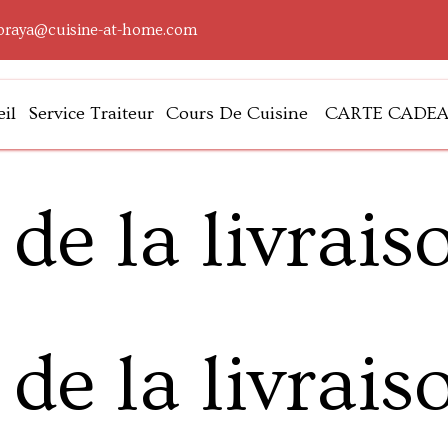
oraya@cuisine-at-home.com
il
Service Traiteur
Cours De Cuisine
CARTE CADE
lleurs
 de
la livrais
 de
la livrais