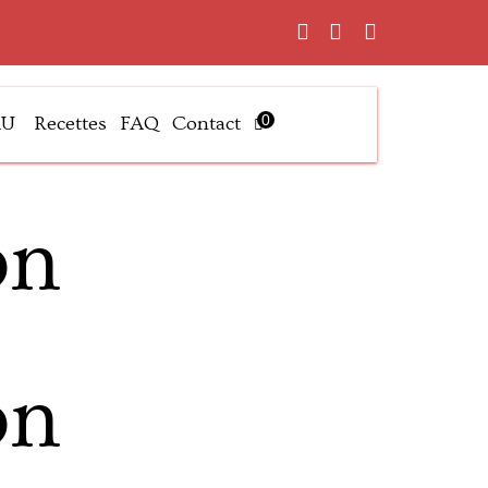
0
AU
Recettes
FAQ
Contact
on
on